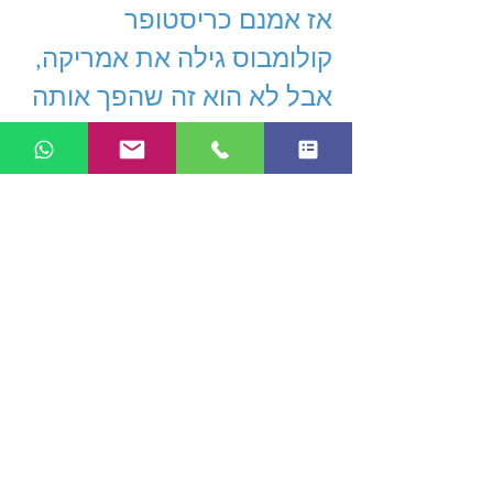
אז אמנם כריסטופר 
קולומבוס גילה את אמריקה, 
אבל לא הוא זה שהפך אותה 
למעצמה הגדולה בעולם.  
קראו עוד על הקורסים של 
דייל קארנגי 
ביחסים בין 
אישיים
, 
קורס מכירות
, שירות 
לקוחות, 
דיבור אל מול קהל
, 
בניית והצגת מצגות 
וכישורי 
ניהול חיוניים
 אחרים.