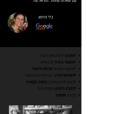
עם שאלות עוינות. נתראה עוד
בלי פרומן
לשכנע
ולהניע את הקהל
לתקשר בברור
ובבטחון
לתקשר בצורה
טבעית ורגועה
להמחיש מידע
בבהירות ובפשטות
להציג מידע מורכב
באופן מקצועי
להקרין ביטחון
והתלהבות
לבנות
אמינות