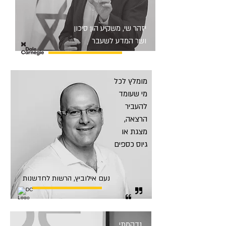
יזהר שי, משקיע הון סיכון
ושר המדע לשעבר
מומלץ לכל
מי שעומד
להעביר
הרצאה,
מצגת או
גיוס כספים
נעם אילוביץ, הרשות לחדשנות
נדהמתי