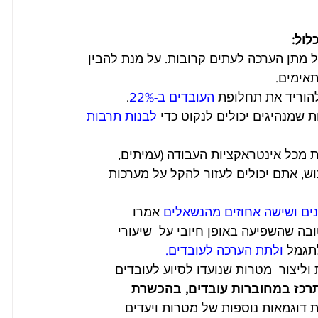
ול:
ל מתן הערכה לעתים קרובות. על מנת להבין 
אימים. 
 להוריד את תחלופת
 העובדים ב-22%
.  
 שמנהיגים יכולים לנקוט כדי 
לבנות תרבות 
ובדים (EX) מושפעת מכל אינטראקציות העבודה (עמיתים, 
וש, אתם יכולים לעזור להקל על מערכות 
נים ושישה אחוזים מהנשאלים 
אמרו 
בה שהשפיעה באופן חיובי על  שיעורי 
תגמל 
ו
לתת הערכה לעובדים. 
ליצור  מטרות שנועדו לסיוע לעובדים 
רכז במחוברות עובדים, בהכשרת 
 דוגמאות נוספות של מטרות ויעדים 