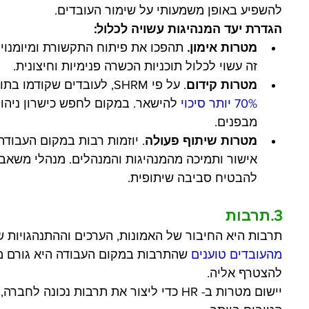
להשפיע באופן משמעותי על שימור העובדים.
הגדרת יעד המנהיגות עשויה לכלול:
מטרות אימון. 
תהפכו את פיתוח התקשורת ומיומנוי
זה עשוי לכלול תוכניות הכשרה פנימיות וחיצונית.
מטרות קידום
. על פי SHRM, לעובדים שקודמו בתוך שלוש שנים מתחילת השנה עם חברה יש 
70% יותר סיכוי
 להישאר. במקום לחפש כישרון ניהו
מבפנים.
מטרות שיתוף פעולה
. יוזמות רבות במקום העבודה
אישור ותמיכה מהמנהיגות והמנהלים. מנהלי משאבי 
להבטיח סביבה שיתופית.
3.תרבות
תרבות היא החיבור של האמונות, הערכים וההתנהגויות ש
מהעובדים טוענים
 שהתרבות במקום העבודה היא גורם 
להצטרף אליה.
יישום מטרות ב- HR כדי ליצור את תרבות נכו