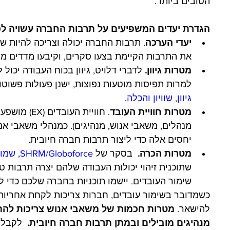
הטובים ביותר. 
הגדרת יעדים המשפיעים על תרבות החברה עשויה לכל
יעדי הערכה
. תרבות החברה יכולה וצריכה להיות ש
את התרבות הקיימת בצעו סקרים, וקיבעו מדדים מת
מטרות גיוון. 
לדברי דלויט, גיוון בכוח העבודה יכול
למרות תפיסות מוטעות נפוצות, ישנן פעולות פשוטות
גיוון, שוויון והכלה
.
מטרות חוויית העובד
. חוויית הע
מנהלים, משאבי אנוש, מנהיגים). כמנהלי משאבי אנ
יחסים אלה כדי ליצור תרבות חברה חיובית.
מטרות הכרה. 
 בסקר של 
SHRM/Globoforce
, שמו
שתוכנית זיהוי יכולות העבודה שלהם יצרה תרבות טו
שימור העובדים. יישמו תוכניות בחברה שלכם כדי ל
כשמדובר בשימור עובדים, חברות צריכות לקחת אחריות ו
להישאר. 
מטרות חכמות של משאבי אנוש צריכות להת
מנהיגים מובילים ובמתן תרבות חברה חיובית.
  לקבלת