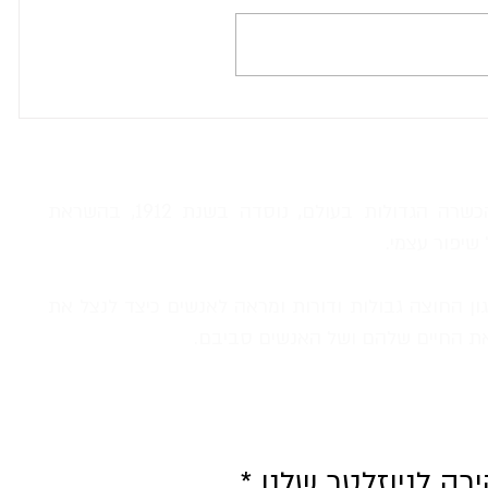
מה הסוד של "כיצד לרכוש
ידידים והשפעה"?
דייל קארנגי, אחת מחברות ההכשרה הגדולות בעולם, נוסדה בשנת 1912, בהשראת
שיפור עצמי.
ון החוצה גבולות ודורות ומראה לאנשים כיצד לנצל את
ת החיים שלהם ושל האנשים סביבם.
רה לניוזלטר שלנו