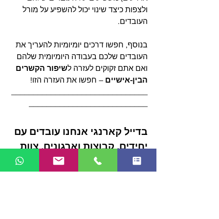
ולצפות כיצד שינוי יכול להשפיע על מורל 
העובדים. 
בנוסף, חפשו דרכים יומיומיות להעריך את 
העובדים שלכם בעבודה היומיומית שלהם 
ואם אתם זקוקים לעזרה ל
שיפור הקשרים 
הבין-אישיים
 – חפשו את העזרה הזו! 
_______________________________
___________________________
בדייל קארנגי אנחנו עובדים עם 
יחידים, קבוצות וארגונים. צוות 
המומחים שלנו מפיקים תוצאות 
מדידות, בדגש על מנהיגות, 
בניית צוותים 
ויחסים בין אישיים
, 
קורס מכירות
, שירות לקוחות, 