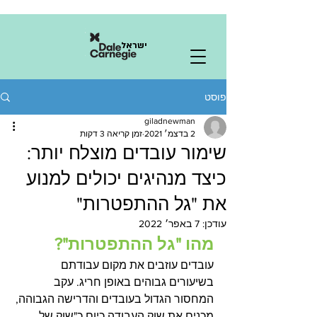
ישראל
פוסט
giladnewman
2 בדצמ׳ 2021
זמן קריאה 3 דקות
שימור עובדים מוצלח יותר:
כיצד מנהיגים יכולים למנוע
את "גל ההתפטרות"
עודכן:
7 באפר׳ 2022
מהו "גל ההתפטרות"?
עובדים עוזבים את מקום עבודתם 
בשיעורים גבוהים באופן חריג. עקב 
המחסור הגדול בעובדים והדרישה הגבוהה, 
מכנים את שוק העבודה כיום כ"שוק של 