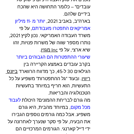
עובדים" – כלומר התחושה היא שהכח 
בידיים שלהם. 
בארה"ב, באביב 2021, 
יותר מ -11 מיליון 
אמריקאים התפטרו מעבודתם
, על פי 
משרד העבודה האמריקאי. נכון לקיץ 2021, 
נותרו מספר שווה של משרות פנויות, זהו 
שיא ארצי, על פי 
Inc מגזין
.
שיעורי ההתפטרות הם הגבוהים ביותר
בקרב עובדים באמצע הקריירה בין 
הגילאים 30 ל-45, כך מדווח הרווארד 
ביזנס 
ריוויו
. ובעוד "גל ההתפטרות" משפיע על כל 
התעשיות, הוא חריף במיוחד בתעשיות 
הטכנולוגיה והבריאות.
מה גורם לבריחת ההמונים? היכולת 
לעבוד 
מכל מקום
, במיוחד מהבית, היא גורם 
משפיע. אבל כמה גורמים נוספים הגבירו 
את הבעיה, על פי סקר שנערך לאחרונה על 
ידי דייל קארנגי. הגורמים המרכזיים הם 