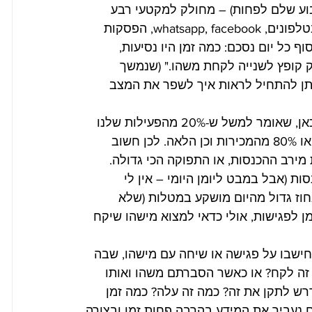
שבוע שלם לפחות) – מחולק למקטעי רבע 
שעה, נוכל לדעת כמה זמן אנחנו מבלים בנסיעות, בטלפונים, whatsapp, facebook, הפסקות 
ף כל יום נסכם: כמה זמן היו נסיעות, 
ק קופץ לשנייה לקחת משהו." (שנמשך 
יתן להתחיל לראות איך לשפר את המצב 
 – עקרון כלכלי שעובד גם כאן, שאומר למשל ש-20% מהפעילות שלנו 
וכן הלאה. לכן חשוב 
מירב ההכנסות, או התפוקה הכי גדולה. 
ת (אבל במבט ליומן היומי – אין לי 
אחוז גדול מהיום מושקע במטלות (שלא 
ן לפגישות, אולי כדאי למצוא מישהו שיקח 
חישבו על פגישה או שיחה עם מישהו, שבה 
זה לקח? או כאשר הסברתם משהו ואותו 
רש לתקן את זה? כמה זה עלה? כמה זמן 
נעביר את המידע בהרבה פחות זמן ובצורה 