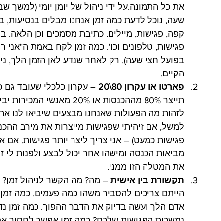
את כל התמונה.על ידי ניהול של יומן יומי (למשך 
קפה, פגישות, מיילים, כתיבת מסמכים וכן הלאה. בסו
פגישות, טלפונים וכו'. כמה זמן לקח באמת ה"אני ר
בפועל חצי שעה). רק לאחר שנדע לאן הזמן הלך, נ
הקיים. 
פארטו או עקרון 80\20
תייצר 80% מההכנסות או 20% מאנשי המכירות יביאו 80% מהמכירות
לזהות מה הפעולות שאנחנו מבצעים שיביאו לנו את 
למשל, אם זיהיתי שפגישות מייצרות את מירב ההכנסו
פגישות כמעט) – אני צריך ליצר יותר פגישות. אם 
מביאות הכנסה ומישהו אחר יכול לבצע ולפנות לי זמ
את המטלה הזו ממני.
תקשורת בין אישית
 – מה? מה הקשר לניהול זמן? 
הייתם צריכים להסביר משהו כמה פעמים. כמה זמן 
אדם הלך ועשה בדיוק את הדבר ההפוך. כמה זמן נד
נמשכות הפגישות שלכם? כמה זמן אפשר לחסוך אם 