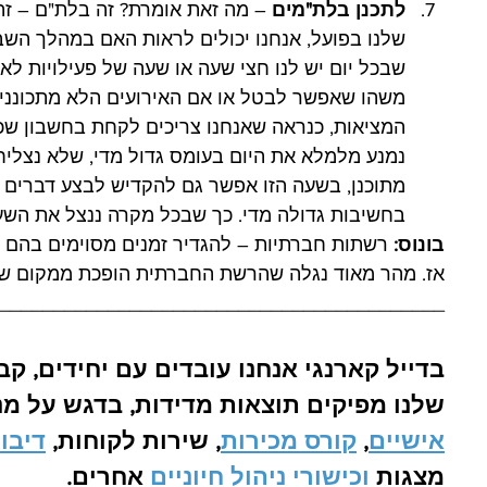
לתכנן בלת"מים
 – מה זאת אומרת? זה בלת"ם – זה 
שלנו בפועל, אנחנו יכולים לראות האם במהלך השבו
שבכל יום יש לנו חצי שעה או שעה של פעילויות לא מ
משהו שאפשר לבטל או אם האירועים הלא מתכוננים 
המציאות, כנראה שאנחנו צריכים לקחת בחשבון שכ
נמנע מלמלא את היום בעומס גדול מדי, שלא נצליח 
מתוכנן, בשעה הזו אפשר גם להקדיש לבצע דברים 
בחשיבות גדולה מדי. כך שבכל מקרה ננצל את השע
בונוס: 
רשתות חברתיות – להגדיר זמנים מסוימים בהם 
אז. מהר מאוד נגלה שהרשת החברתית הופכת ממקום של ב
_________________________________________
בדייל קארנגי אנחנו עובדים עם יחידים, קב
שלנו מפיקים תוצאות מדידות, בדגש על מנהי
אישיים
, 
קורס מכירות
, שירות לקוחות, 
דיבו
מצגות 
וכישורי ניהול חיוניים
 אחרים.