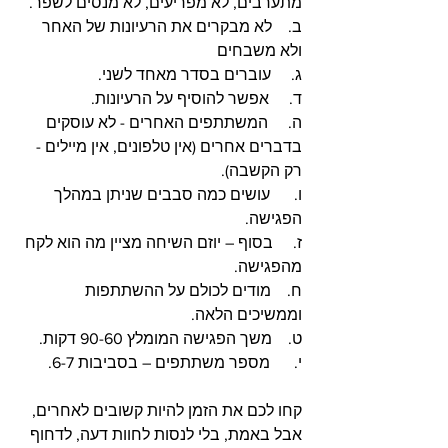
מתערבים, לא מפריעים, לא מנסים לשפר. 
ב.    לא מבקרים את הרעיונות של האחר 
ולא משבחים
ג.     עוברים בסדר מאחד לשני. 
ד.     אפשר להוסיף על הרעיונות. 
ה.     המשתתפים האחרים - לא עוסקים 
בדברים אחרים (אין טלפונים, אין מיילים - 
רק הקשבה). 
ו.      עושים כמה סבבים שניתן במהלך 
הפגישה.
ז.     בסוף – יוזם השיחה מציין מה הוא לקח 
מהפגישה. 
ח.    מודים לכולם על ההשתתפות 
וממשיכים הלאה. 
ט.    משך הפגישה המומלץ 90-60 דקות. 
י.      מספר משתתפים – בסביבות 6-7. 
קחו לכם את הזמן להיות קשובים לאחרים, 
אבל באמת, בלי לנסות לחוות דעה, לדחוף 