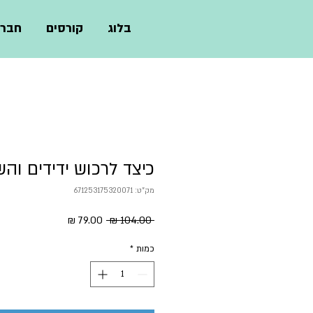
בלוג
קורסים
חברו
כיצד לרכוש ידידים וה
מק"ט: 671253175320071
מחיר
מחיר
 ‏104.00 ‏₪ 
רגיל
מבצע
כמות
*