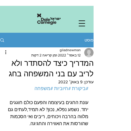
ישראל
פוסט
giladnewman
12 באפר׳ 2022
זמן קריאה 2 דקות
המדריך כיצד להסתדר ולא
לריב עם בני המשפחה בחג
עודכן:
9 באוק׳ 2022
#ביקורת
#חיוביות
#משפחה
עונת החגים בעיצומה והפעם כולם חוגגים 
יחד. נשמע נפלא, נכון? לא תמיד,לעתים גם 
מלווה בהרבה ויכוחים, ריבים ואי הסכמות 
שהורסות את האווירה והחגיגה.