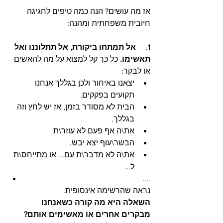
אז מה עושים? הנה כמה טיפים לחגיגה 
חיובית משפחתית ומהנה: 
1.     
אל תמתחו ביקורת, אל תתלוננו ואל 
תאשימו.
 כל כך קל למצוא על מה להאשים 
או לבקר: 
יצאנו באיחור ולכן בגללך אנחנו 
תקועים בפקקים.
הבית לא מסודר בזמן, אז יש לחץ וזה 
בגללך.
את\ה אף פעם לא עוזר\ת
הבשר\עוף יצא יבש.
את\ה לא מדבר\ת עם... או מתייחס\ת 
ל... 
....
נראה שהרשימה אינסופית. 
השאלה היא מה קורה כשאנחנו 
מבקרים אחרים או מאשימים אותם?