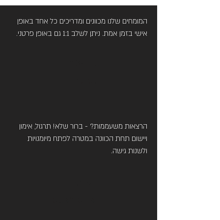
המומחים שלנו מכוונים ומדריכים כל אחד באופן
אישי בזמן אמת. ניתן לשלב 1:1 גם באופן פרטני.
קבוצות
קטנות
הרצאות משעממות? - ברור שלא! תרגול, אימון
ויישום תחת הכוונה במטרה לפתח מיומנויות
ולשנות גישה.
יישומי
ואינטראקטיבי