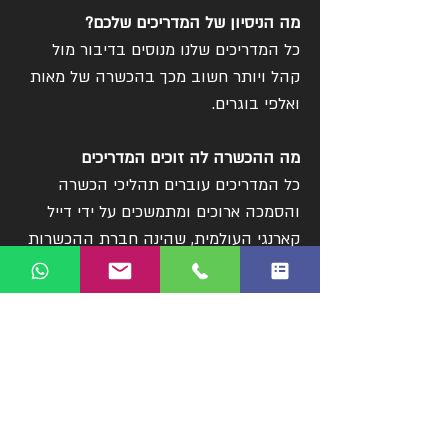
מה הניסיון של המדריכים שלכם?
כל המדריכים שלנו מנוסים בדיבור מול
קהל ויותר חשוב מכך בהכשרה של מאות
ואלפי בוגרים.
מה ההכשרה לה זוכים המדריכים
כל המדריכים עוברים תהליכי הכשרה
והסמכה ארוכים ומתמשכים על ידי דייל
קארנגי העולמית, שהינה חברת ההכשרות
היחידה בתחום זה בעולם עם תו תקן
איכות בינלאומי ISO-9001.
מי הבוגרים שלכם
החל במנהלים, בעורכי דין, אנשי מכירות,
אנשי מערכת הבטחון, פוליטיקאים, אקדמיה
מהמוסדות המובילים בארץ ועוד.