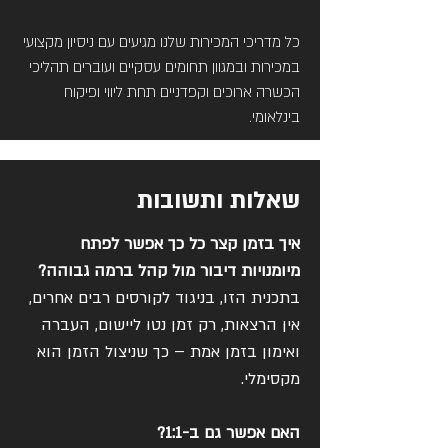
כל מדריכי המכירות שלנו מגיעים עם ניסיון מקצועי
במכירות ובמגוון תחומים עסקיים ועוברים תהליכי
הכשרה ארוכים וקפדניים תחת ליווי ופיקוח
בינלאומי.
שאלות ותשובות
איך בזמן קצר כל כך אפשר לפתח
מיומנויות דיבור מול קהל ברמה גבוהה?
בתכנית הזו, בניגוד לקורסים רבים אחרים,
אין הרצאות, רק זמן נטו ליישום, העברה
ואימון בזמן אמת – כך שניצול הזמן הוא
מקסימלי.
האם אפשר גם ב-1:1?